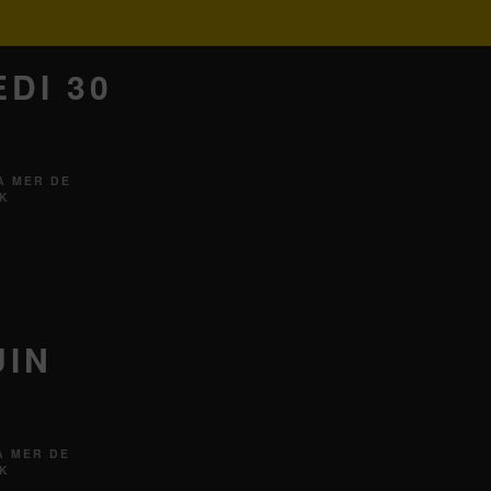
DI 30
A MER DE
AK
UIN
A MER DE
AK