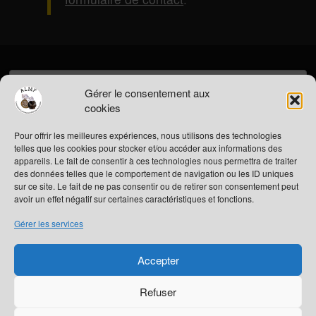
Rechercher :
Gérer le consentement aux
cookies
Pour offrir les meilleures expériences, nous utilisons des technologies
ESPACE ADHÉRENT
telles que les cookies pour stocker et/ou accéder aux informations des
Connexion
appareils. Le fait de consentir à ces technologies nous permettra de traiter
des données telles que le comportement de navigation ou les ID uniques
sur ce site. Le fait de ne pas consentir ou de retirer son consentement peut
ARTICLES RÉCENTS
avoir un effet négatif sur certaines caractéristiques et fonctions.
Adhésion à l’association
31e Salon minéralogique annuel
Gérer les services
Les dates pour 2025
Panneaux salon 2024
Accepter
Exposition médiathèque de Pontivy
Refuser
@COPYRIGHT 2022
|
ALMF
: ASSOCIATION