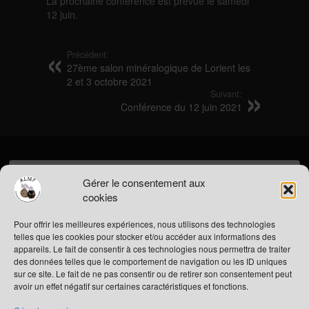
La prochaine conférence est prévue le samedi
12 juin.
Précédent:
27ème salon minéralogique de Lorient les
2 et 3 octobre 2021
Suivant:
Conférence du 12 juin 2021
Rechercher :
Gérer le consentement aux
cookies
Pour offrir les meilleures expériences, nous utilisons des technologies
ESPACE ADHÉRENT
telles que les cookies pour stocker et/ou accéder aux informations des
appareils. Le fait de consentir à ces technologies nous permettra de traiter
Connexion
des données telles que le comportement de navigation ou les ID uniques
sur ce site. Le fait de ne pas consentir ou de retirer son consentement peut
ARTICLES RÉCENTS
avoir un effet négatif sur certaines caractéristiques et fonctions.
Adhésion à l’association