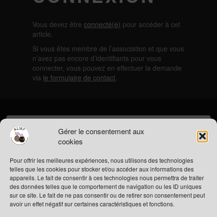
Vous devez être
connecté(e)
pour accéder à cet
article.
Si vous êtes membre de l’association et que vous
n’avez pas encore d’identifiants pour vous
connecter, vous pouvez en effectuer la demande
via
le formulaire de contact
.
Rechercher :
Gérer le consentement aux
cookies
Pour offrir les meilleures expériences, nous utilisons des technologies
ESPACE ADHÉRENT
telles que les cookies pour stocker et/ou accéder aux informations des
Connexion
appareils. Le fait de consentir à ces technologies nous permettra de traiter
des données telles que le comportement de navigation ou les ID uniques
sur ce site. Le fait de ne pas consentir ou de retirer son consentement peut
ARTICLES RÉCENTS
avoir un effet négatif sur certaines caractéristiques et fonctions.
Adhésion à l’association