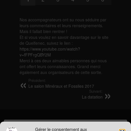
Nos accompagnateurs ont su nous séduire par
leurs commentaires et leurs renseignements.
Mais il fallait bien rentrer !
Et si vous voulez en savoir davantage sur le site
de Quelfenec, suivez le lien :
https://www.youtube.com/watch?
v=fFPFrgQBY2M
Merci à ces deux aimables personnes qui nous
ont offert leurs connaissances. Grand merci
également aux organisateurs de cette sortie.
Précédent:
Le salon Minéraux et Fossiles 2017
Suivant:
La datation
Rechercher :
Gérer le consentement aux