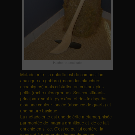
Hache reconstituée
Métadolérite : la dolérite est de composition
analogue au gabbro (roche des planchers
océaniques) mais cristallise en cristaux plus
petits (roche microgrenue). Ses constituants
principaux sont le pyroxène et des feldspaths
d’où une couleur foncée (absence de quartz) et
une nature basique.
La métadolérite est une dolérite métamorphisée
par montée de magma granitique et de ce fait
enrichie en silice. C’est ce qui lui confère la
capacité à donner des lames de hache