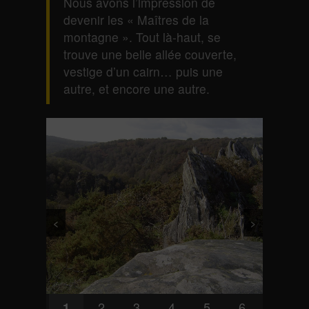
Nous avons l’impression de
devenir les « Maîtres de la
montagne ». Tout là-haut, se
trouve une belle allée couverte,
vestige d’un cairn… puis une
autre, et encore une autre.
<
>
2
3
4
5
6
1